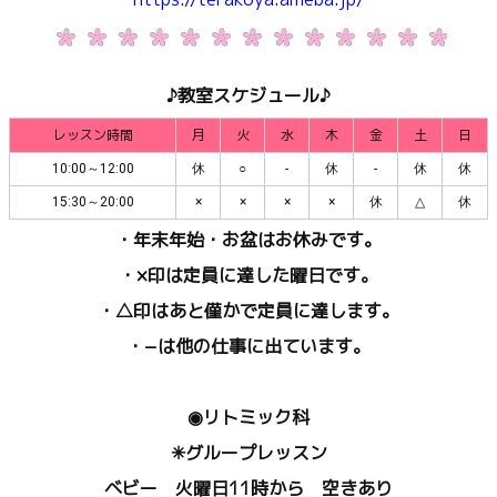
♪教室スケジュール♪
レッスン時間
月
火
水
木
金
土
日
10:00～12:00
休
○
-
休
-
休
休
15:30～20:00
×
×
×
×
休
△
休
・年末年始・お盆はお休みです。
・×印は定員に達した曜日です。
・△印はあと僅かで定員に達します。
・−は他の仕事に出ています。
◉リトミック科
✳︎グループレッスン
ベビー 火曜日11時から 空きあり