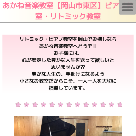
あかね音楽教室【岡山市東区】ピアノ教
T
o
室・リトミック教室
g
g
l
e
n
a
リトミック・ピアノ教室を岡山でお探しなら
v
あかね音楽教室へどうぞ‼︎
i
g
お子様には、
a
心が安定した豊かな人生を送って欲しいと
t
i
思いませんか⁇
o
豊かな人生の、手助けになるよう
n
小さなお教室だからこそ、一人一人を大切に
指導しています。