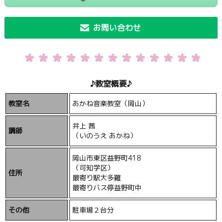
お問い合わせ
♪教室概要♪
教室名
あかね音楽教室（岡山）
井上 茜
講師
（いのうえ あかね）
岡山市東区益野町418
（可知学区）
住所
最寄り駅大多羅
最寄りバス停益野町中
その他
駐車場２台分